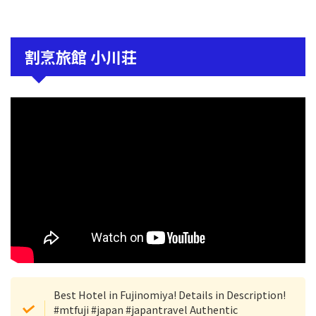
割烹旅館 小川荘
Best Hotel in Fujinomiya! Details in Description!
#mtfuji #japan #japantravel Authentic