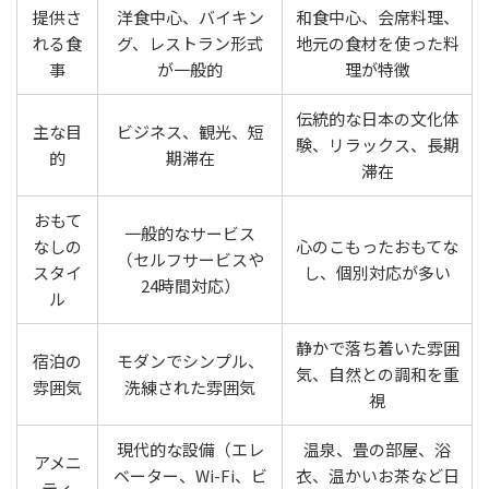
提供さ
洋食中心、バイキン
和食中心、会席料理、
れる食
グ、レストラン形式
地元の食材を使った料
事
が一般的
理が特徴
伝統的な日本の文化体
主な目
ビジネス、観光、短
験、リラックス、長期
的
期滞在
滞在
おもて
一般的なサービス
なしの
心のこもったおもてな
（セルフサービスや
スタイ
し、個別対応が多い
24時間対応）
ル
静かで落ち着いた雰囲
宿泊の
モダンでシンプル、
気、自然との調和を重
雰囲気
洗練された雰囲気
視
現代的な設備（エレ
温泉、畳の部屋、浴
アメニ
ベーター、Wi-Fi、ビ
衣、温かいお茶など日
ティ